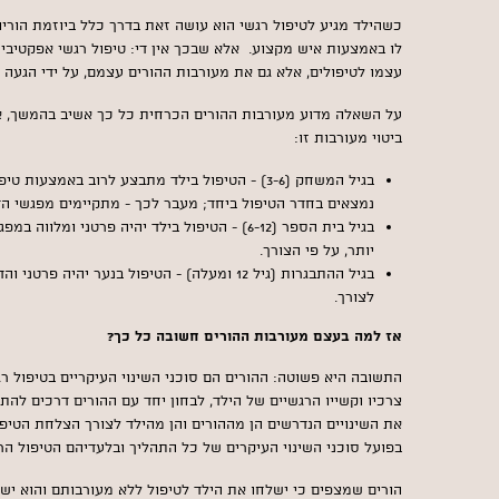
כשהילד מגיע לטיפול רגשי הוא עושה זאת בדרך כלל ביוזמת הוריו
לו באמצעות איש מקצוע. אלא שבכך אין די: טיפול רגשי אפקטיבי 
עצמו לטיפולים, אלא גם את מעורבות ההורים עצמם, על ידי הגעה 
על השאלה מדוע מעורבות ההורים הכרחית כל כך אשיב בהמשך, אך
ביטוי מעורבות זו:
בגיל המשחק (3-6) - הטיפול בילד מתבצע לרוב באמצעו
נמצאים בחדר הטיפול ביחד; מעבר לכך - מתקיימים מפגשי הד
בגיל בית הספר (6-12) - הטיפול בילד יהיה פרטני ו
יותר, על פי הצורך.
בגיל ההתבגרות (גיל 12 ומעלה) - הטיפול בנער יהי
לצורך.
אז למה בעצם מעורבות ההורים חשובה כל כך?
התשובה היא פשוטה: ההורים הם סוכני השינוי העיקריים בטיפול ר
צרכיו וקשייו הרגשיים של הילד, לבחון יחד עם ההורים דרכים להתמ
את השינויים הנדרשים הן מההורים והן מהילד לצורך הצלחת הטיפו
בפועל סוכני השינוי העיקרים של כל התהליך ובלעדיהם הטיפול הר
הורים שמצפים כי ישלחו את הילד לטיפול ללא מעורבותם והוא ישו