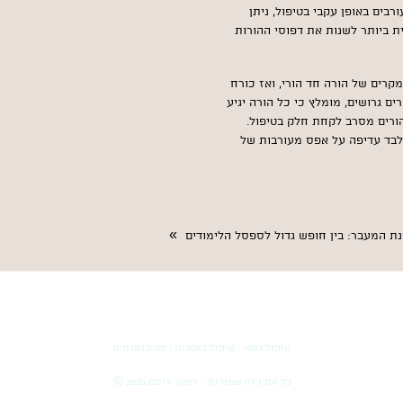
בים באופן עקבי בטיפול, ניתן
ית ביותר לשנות את דפוסי ההורות
קרים של הורה חד הורי, ואז כורח
ם גרושים, מומלץ כי כל הורה יגיע
ורים מסרב לקחת חלק בטיפול.
בלבד עדיפה על אפס מעורבות של
»
נת המעבר: בין חופש גדול לספסל הלימודים
טיפול רגשי | טיפול באמנות | פסיכותרפיה
כל הזכויות שמורות - לימור רותם 2020 Ⓒ